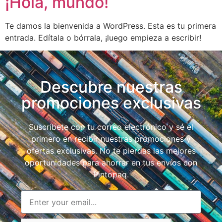
¡Hola, mundo!
Te damos la bienvenida a WordPress. Esta es tu primera
entrada. Edítala o bórrala, ¡luego empieza a escribir!
Descubre nuestras
promociones exclusivas
Suscríbete con tu correo electrónico y sé el
primero en recibir nuestras promociones y
ofertas exclusivas. No te pierdas las mejores
oportunidades para ahorrar en tus envíos con
Pintopaq.