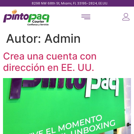
8298 NW 68th St, Miami, FL 33195-2824, EE.UU.
Autor:
Admin
Crea una cuenta con
dirección en EE. UU.