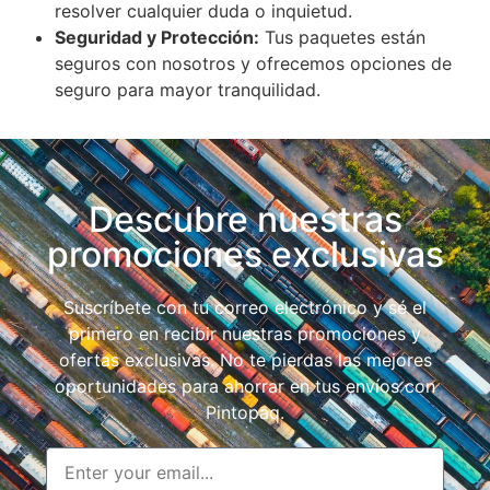
resolver cualquier duda o inquietud.
Seguridad y Protección:
Tus paquetes están
seguros con nosotros y ofrecemos opciones de
seguro para mayor tranquilidad.
Descubre nuestras
promociones exclusivas
Suscríbete con tu correo electrónico y sé el
primero en recibir nuestras promociones y
ofertas exclusivas. No te pierdas las mejores
oportunidades para ahorrar en tus envíos con
Pintopaq.