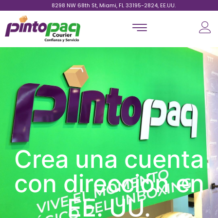
8298 NW 68th St, Miami, FL 33195-2824, EE.UU.
Crea una cuenta
con dirección en
EE. UU.