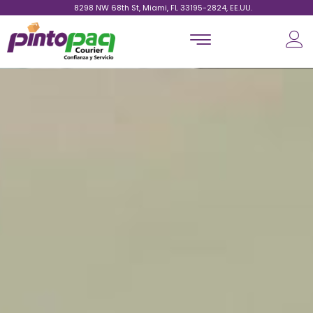
8298 NW 68th St, Miami, FL 33195-2824, EE.UU.