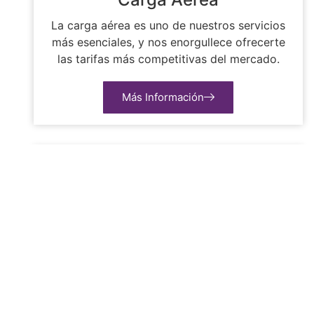
La carga aérea es uno de nuestros servicios
más esenciales, y nos enorgullece ofrecerte
las tarifas más competitivas del mercado.
Más Información
Paquetería
En nuestro servicio de paquetería, ponemos a
tu disposición toda nuestra experiencia y
dedicación para garantizar que tus envíos se
realicen de manera segura, rápida y eficiente.
Más Información